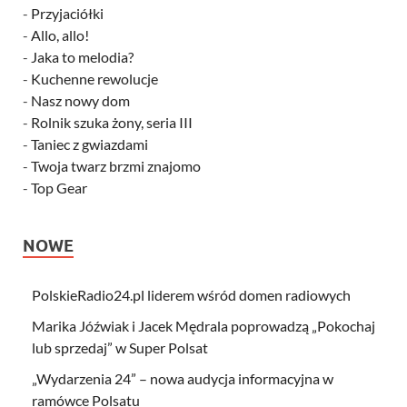
-
Przyjaciółki
-
Allo, allo!
-
Jaka to melodia?
-
Kuchenne rewolucje
-
Nasz nowy dom
-
Rolnik szuka żony, seria III
-
Taniec z gwiazdami
-
Twoja twarz brzmi znajomo
-
Top Gear
NOWE
PolskieRadio24.pl liderem wśród domen radiowych
Marika Jóźwiak i Jacek Mędrala poprowadzą „Pokochaj
lub sprzedaj” w Super Polsat
„Wydarzenia 24” – nowa audycja informacyjna w
ramówce Polsatu