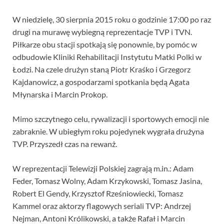
W niedzielę, 30 sierpnia 2015 roku o godzinie 17:00 po raz
drugi na murawę wybiegną reprezentacje TVP i TVN.
Piłkarze obu stacji spotkają się ponownie, by pomóc w
odbudowie Kliniki Rehabilitacji Instytutu Matki Polki w
Łodzi. Na czele drużyn staną Piotr Kraśko i Grzegorz
Kajdanowicz, a gospodarzami spotkania będą Agata
Młynarska i Marcin Prokop.
Mimo szczytnego celu, rywalizacji i sportowych emocji nie
zabraknie. W ubiegłym roku pojedynek wygrała drużyna
TVP. Przyszedł czas na rewanż.
W reprezentacji Telewizji Polskiej zagrają m.in.: Adam
Feder, Tomasz Wolny, Adam Krzykowski, Tomasz Jasina,
Robert El Gendy, Krzysztof Rześniowiecki, Tomasz
Kammel oraz aktorzy flagowych seriali TVP: Andrzej
Nejman, Antoni Królikowski, a także Rafał i Marcin