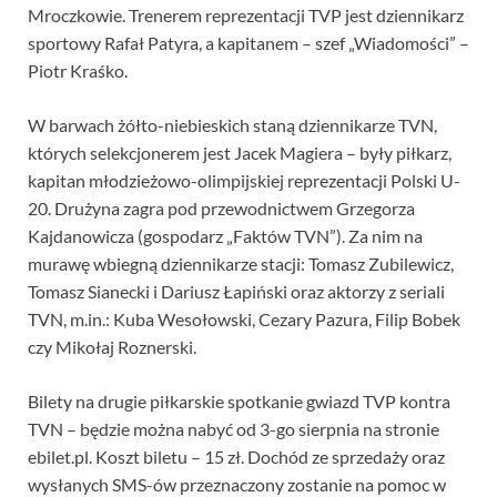
Mroczkowie. Trenerem reprezentacji TVP jest dziennikarz
sportowy Rafał Patyra, a kapitanem – szef „Wiadomości” –
Piotr Kraśko.
W barwach żółto-niebieskich staną dziennikarze TVN,
których selekcjonerem jest Jacek Magiera – były piłkarz,
kapitan młodzieżowo-olimpijskiej reprezentacji Polski U-
20. Drużyna zagra pod przewodnictwem Grzegorza
Kajdanowicza (gospodarz „Faktów TVN”). Za nim na
murawę wbiegną dziennikarze stacji: Tomasz Zubilewicz,
Tomasz Sianecki i Dariusz Łapiński oraz aktorzy z seriali
TVN, m.in.: Kuba Wesołowski, Cezary Pazura, Filip Bobek
czy Mikołaj Roznerski.
Bilety na drugie piłkarskie spotkanie gwiazd TVP kontra
TVN – będzie można nabyć od 3-go sierpnia na stronie
ebilet.pl. Koszt biletu – 15 zł. Dochód ze sprzedaży oraz
wysłanych SMS-ów przeznaczony zostanie na pomoc w