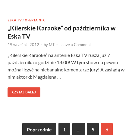
ESKA TV
/
OFERTA NTC
„Kilerskie Karaoke” od października w
Eska TV
19 września 2012
-
by
MT
-
Leave a Comment
„Kilerskie Karaoke” na antenie Eska TV rusza już 7
października o godzinie 18:00! W tym show na pewno
można liczyć na niebanalne komentarze jury! A zasiądą w
nim aktorki: Magdalena …
CZYTAJ DALEJ
Poprzednie
1
…
5
6