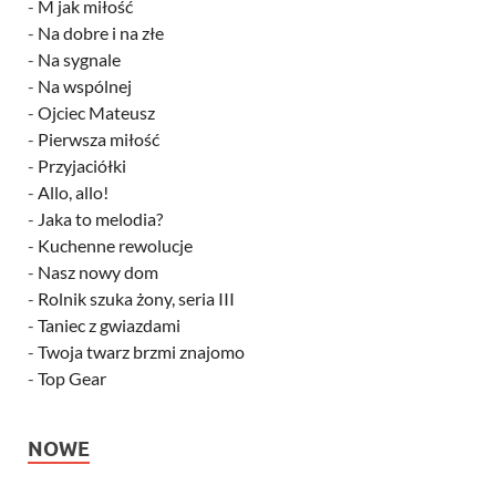
-
M jak miłość
-
Na dobre i na złe
-
Na sygnale
-
Na wspólnej
-
Ojciec Mateusz
-
Pierwsza miłość
-
Przyjaciółki
-
Allo, allo!
-
Jaka to melodia?
-
Kuchenne rewolucje
-
Nasz nowy dom
-
Rolnik szuka żony, seria III
-
Taniec z gwiazdami
-
Twoja twarz brzmi znajomo
-
Top Gear
NOWE