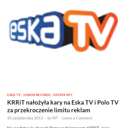
ESKA TV
/
LEMON RECORDS
/
OFERTA NTC
KRRiT nałożyła kary na Eska TV i Polo TV
za przekroczenie limitu reklam
30 października 2013
-
by
MT
-
Leave a Comment
Na podstawie decyzji Przewodniczącego KRRiT, Jana