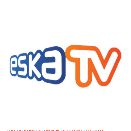
ESKA TV
/
KANAŁY TELEWIZYJNE
/
OFERTA NTC
/
TELEWIZJA