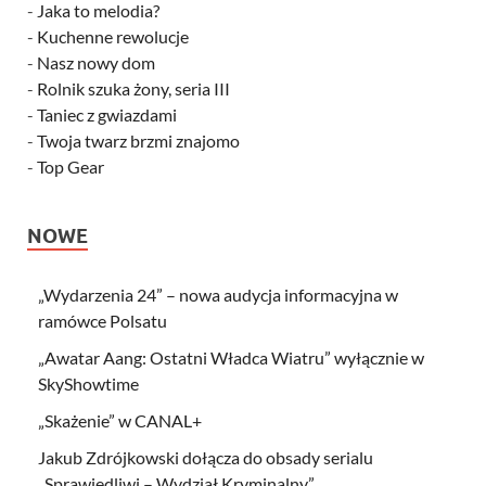
-
Jaka to melodia?
-
Kuchenne rewolucje
-
Nasz nowy dom
-
Rolnik szuka żony, seria III
-
Taniec z gwiazdami
-
Twoja twarz brzmi znajomo
-
Top Gear
NOWE
„Wydarzenia 24” – nowa audycja informacyjna w
ramówce Polsatu
„Awatar Aang: Ostatni Władca Wiatru” wyłącznie w
SkyShowtime
„Skażenie” w CANAL+
Jakub Zdrójkowski dołącza do obsady serialu
„Sprawiedliwi – Wydział Kryminalny”