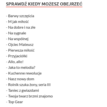
SPRAWDŹ KIEDY MOŻESZ OBEJRZEĆ
-
Barwy szczęścia
-
M jak miłość
-
Na dobre i na złe
-
Na sygnale
-
Na wspólnej
-
Ojciec Mateusz
-
Pierwsza miłość
-
Przyjaciółki
-
Allo, allo!
-
Jaka to melodia?
-
Kuchenne rewolucje
-
Nasz nowy dom
-
Rolnik szuka żony, seria III
-
Taniec z gwiazdami
-
Twoja twarz brzmi znajomo
-
Top Gear