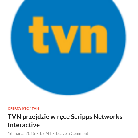
OFERTA NTC
/
TVN
TVN przejdzie w ręce Scripps Networks
Interactive
16 marca 2015
-
by
MT
-
Leave a Comment