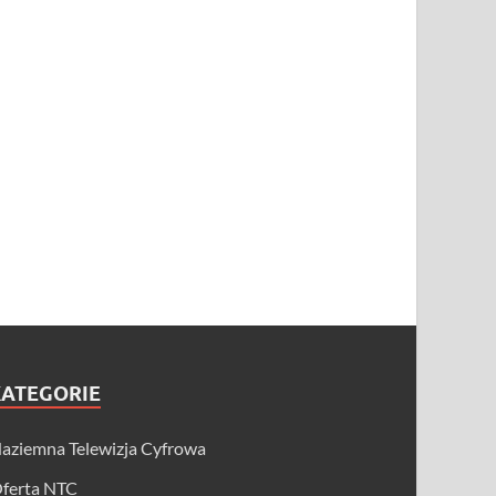
KATEGORIE
aziemna Telewizja Cyfrowa
ferta NTC