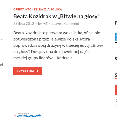
OFERTA NTC
/
TELEWIZJA POLSKA
Beata Kozidrak w „Bitwie na głosy”
25 lipca 2012
-
by
MT
-
Leave a Comment
Beata Kozidrak to pierwsza wokalistka, oficjalnie
potwierdzona przez Telewizję Polską, która
ie
poprowadzi swoją drużynę w trzeciej edycji „Bitwy
na głosy”. Dołączy ona do ujawnionej części
męskiej grupy liderów – Andrzeja …
ci
CZYTAJ DALEJ