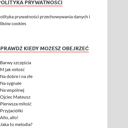
POLITYKA PRYWATNOŚCI
olityka prywatności przechowywania danych i
lików cookies
SPRAWDŹ KIEDY MOŻESZ OBEJRZEĆ
-
Barwy szczęścia
-
M jak miłość
-
Na dobre i na złe
-
Na sygnale
-
Na wspólnej
-
Ojciec Mateusz
-
Pierwsza miłość
-
Przyjaciółki
-
Allo, allo!
-
Jaka to melodia?