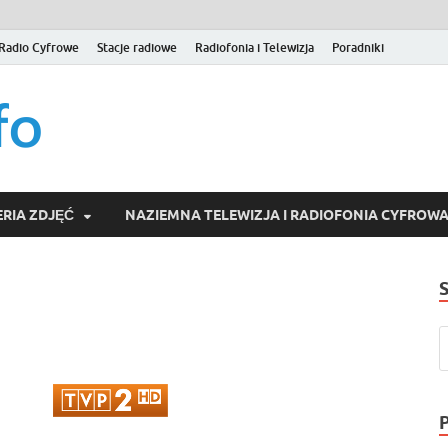
Radio Cyfrowe
Stacje radiowe
Radiofonia i Telewizja
Poradniki
naziemna.info – Telew
Niezależny portal medialny poświęcony Naziemnej Telewizji Cy
serwisom wideo na życzenie (VOD).
Wideo online, VOD
RIA ZDJĘĆ
NAZIEMNA TELEWIZJA I RADIOFONIA CYFROW