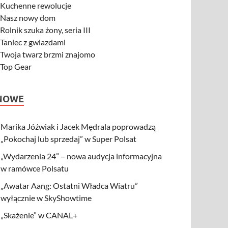
-
Kuchenne rewolucje
-
Nasz nowy dom
-
Rolnik szuka żony, seria III
-
Taniec z gwiazdami
-
Twoja twarz brzmi znajomo
-
Top Gear
NOWE
Marika Jóźwiak i Jacek Mędrala poprowadzą
„Pokochaj lub sprzedaj” w Super Polsat
„Wydarzenia 24” – nowa audycja informacyjna
w ramówce Polsatu
„Awatar Aang: Ostatni Władca Wiatru”
wyłącznie w SkyShowtime
„Skażenie” w CANAL+