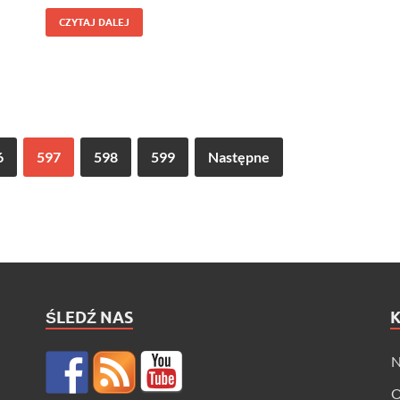
CZYTAJ DALEJ
6
597
598
599
Następne
ŚLEDŹ NAS
N
O