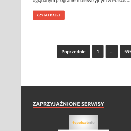
oglądanym programem telewizyjnym w Polsce. …
CZYTAJ DALEJ
Poprzednie
1
…
59
ZAPRZYJAŹNIONE SERWISY