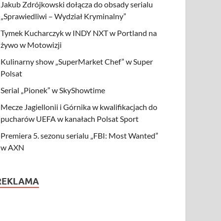
Jakub Zdrójkowski dołącza do obsady serialu
„Sprawiedliwi – Wydział Kryminalny”
Tymek Kucharczyk w INDY NXT w Portland na
żywo w Motowizji
Kulinarny show „SuperMarket Chef” w Super
Polsat
Serial „Pionek” w SkyShowtime
Mecze Jagiellonii i Górnika w kwalifikacjach do
pucharów UEFA w kanałach Polsat Sport
Premiera 5. sezonu serialu „FBI: Most Wanted”
w AXN
REKLAMA