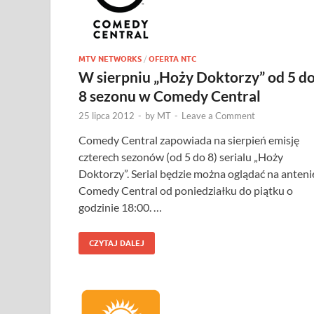
MTV NETWORKS
/
OFERTA NTC
W sierpniu „Hoży Doktorzy” od 5 d
8 sezonu w Comedy Central
25 lipca 2012
-
by
MT
-
Leave a Comment
Comedy Central zapowiada na sierpień emisję
czterech sezonów (od 5 do 8) serialu „Hoży
Doktorzy”. Serial będzie można oglądać na anteni
Comedy Central od poniedziałku do piątku o
godzinie 18:00. …
CZYTAJ DALEJ