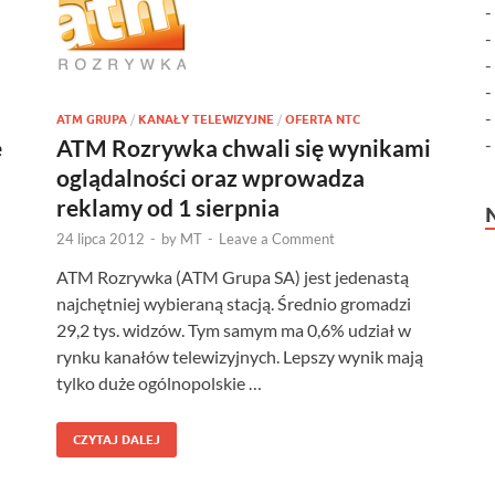
ATM GRUPA
/
KANAŁY TELEWIZYJNE
/
OFERTA NTC
e
ATM Rozrywka chwali się wynikami
oglądalności oraz wprowadza
reklamy od 1 sierpnia
24 lipca 2012
-
by
MT
-
Leave a Comment
ATM Rozrywka (ATM Grupa SA) jest jedenastą
najchętniej wybieraną stacją. Średnio gromadzi
29,2 tys. widzów. Tym samym ma 0,6% udział w
rynku kanałów telewizyjnych. Lepszy wynik mają
tylko duże ogólnopolskie …
CZYTAJ DALEJ