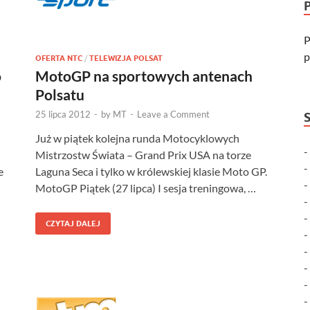
P
p
OFERTA NTC
/
TELEWIZJA POLSAT
o
MotoGP na sportowych antenach
Polsatu
25 lipca 2012
-
by
MT
-
Leave a Comment
Już w piątek kolejna runda Motocyklowych
Mistrzostw Świata – Grand Prix USA na torze
e
Laguna Seca i tylko w królewskiej klasie Moto GP.
MotoGP Piątek (27 lipca) I sesja treningowa, …
CZYTAJ DALEJ