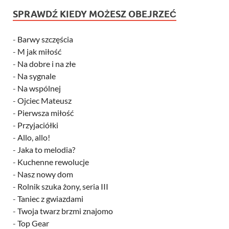
SPRAWDŹ KIEDY MOŻESZ OBEJRZEĆ
-
Barwy szczęścia
-
M jak miłość
-
Na dobre i na złe
-
Na sygnale
-
Na wspólnej
-
Ojciec Mateusz
-
Pierwsza miłość
-
Przyjaciółki
-
Allo, allo!
-
Jaka to melodia?
-
Kuchenne rewolucje
-
Nasz nowy dom
-
Rolnik szuka żony, seria III
-
Taniec z gwiazdami
-
Twoja twarz brzmi znajomo
-
Top Gear