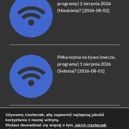
programy) 2 sierpnia 2026
(Niedziela)? [2026-08-02]
Piłka nożna na żywo (mecze,
programy) 1 sierpnia 2026
(Sobota)? [2026-08-01]
Używamy ciasteczek, aby zapewnić najlepszą jakość
korzystania z naszej witryny.
Możesz dowiedzieć się więcej o tym,
jakich ciasteczek
Copyright © 2026
naziemna.info - Telewizja cyfrowa, Radio,