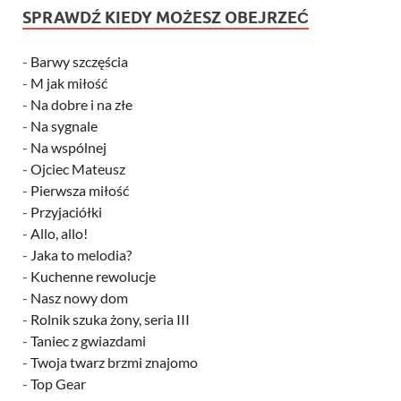
SPRAWDŹ KIEDY MOŻESZ OBEJRZEĆ
-
Barwy szczęścia
-
M jak miłość
-
Na dobre i na złe
-
Na sygnale
-
Na wspólnej
-
Ojciec Mateusz
-
Pierwsza miłość
-
Przyjaciółki
-
Allo, allo!
-
Jaka to melodia?
-
Kuchenne rewolucje
-
Nasz nowy dom
-
Rolnik szuka żony, seria III
-
Taniec z gwiazdami
-
Twoja twarz brzmi znajomo
-
Top Gear